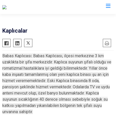
Bolu
Kaplıcalar
Dörtdivan
Gerede
Babas Kaplıcası: Babas Kaplıcası, ilçesi merkezine 3 km
Göynük
uzaklıkta bir şifa merkezidir. Kaplıca suyunun şifalı olduğu ve
Kıbrıscık
romatizmal hastalıklara iyi geldiği bilinmektedir. Yıllar önce
Mengen
kaba inşaatı tamamlanmış olan yeni kaplıca binası şu an için
hizmet verememektedir. Eski Kaplıca binasında 8 oda,
Mudurnu
pansiyon şeklinde hizmet vermektedir. Odalarda TV ve uydu
Seben
anteni mevcut olup, özel banyo bulunmaktadır. Kaplıca
Yeniçağa
suyunun sıcaklığının 40 derece olması sebebiyle soğuk su
katkısı yapılmadan yıkanılabilen bölgenin tek şifalı suyu
unvanına sahiptir.