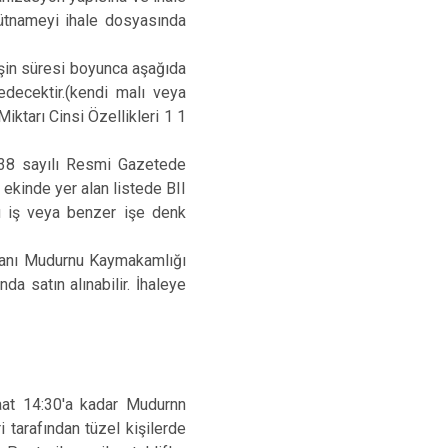
hhütnameyi ihale dosyasında
 işin süresi boyunca aşağıda
 edecektir.(kendi malı veya
Miktarı Cinsi Özellikleri 1 1
6038 sayılı Resmi Gazetede
 ekinde yer alan listede BII
su iş veya benzer işe denk
ümanı Mudurnu Kaymakamlığı
a satın alınabilir. İhaleye
Saat 14:30'a kadar Mudurnn
 tarafından tüzel kişilerde