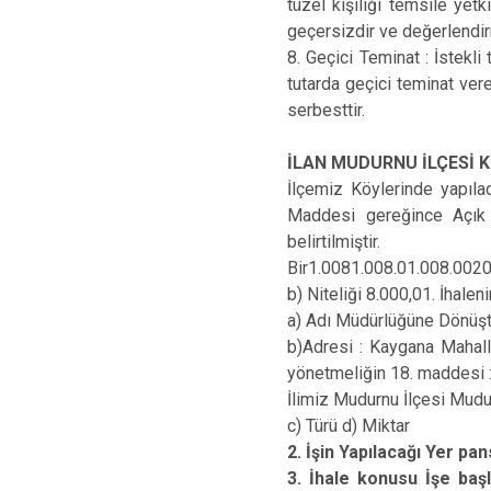
tüzel kişiliği temsile yetki
geçersizdir ve değerlendi
8. Geçici Teminat : İstekl
tutarda geçici teminat ver
serbesttir.
İLAN MUDURNU İLÇESİ 
İlçemiz Köylerinde yapıla
Maddesi gereğince Açık İh
belirtilmiştir.
Bir1.0081.008.01.008.0020
b) Niteliği 8.000,01. İhal
a) Adı Müdürlüğüne Dönüşt
b)Adresi : Kaygana Mahal
yönetmeliğin 18. maddesi :
İlimiz Mudurnu İlçesi Mud
c) Türü d) Miktar
2. İşin Yapılacağı Yer pan
3. İhale konusu İşe başl