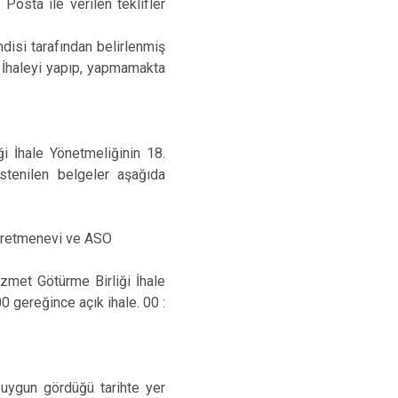
. Posta ile verilen teklifler
disi tarafından belirlenmiş
. İhaleyi yapıp, yapmamakta
i İhale Yönetmeliğinin 18.
istenilen belgeler aşağıda
Öğretmenevi ve ASO
met Götürme Birliği İhale
 gereğince açık ihale. 00 :
uygun gördüğü tarihte yer