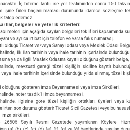
anacaktır. İş bitirme tarihi ise yer tesliminden sonra 150 takv
 işine fiilen başlanılmaması durumunda idarece sözleşme tek t
hak talep edemez.
şartlar, belgeler ve yeterlik kriterleri:
ılabilmeleri için aşağıda sayılan belgeleri teklifleri kapsamında su
yanı ve ayrıca irtibat için telefon ve varsa faks numarası,
tlı olduğu Ticaret ve/veya Sanayi odası veya Meslek Odası Belge
alinde, ilk ilan tarihinin veya ihale tarihinin içerisinde bulunduğu
sına ya da ilgili Meslek Odasına kayıtlı olduğunu gösterir belge,
halinde, mevzuati gereği tüzel kişiliğin siciline kayıtlı bulun
n veya ihale tarihinin içerisinde bulunduğu yılda alınmış, tüzel kişi
li olduğunu gösteren İmza Beyannamesi veya İmza Sirküleri;
 halinde, noter tasdik1i imza beyannamesi,
halinde, ilgisine göre tüzel kişiliğin ortakları, üyeleri veya kur
elirten son durumu gösterir Ticaret Sicil Gazetesi veya bu hususl
i imza sirküleri,
 ve 26506 Sayılı Resmi Gazetede yayımlanan Köylere Hizme
 (a), (b), (c), (ç), (d), (e), (f), (g) ve (ğ) bentlerinde sayılan du