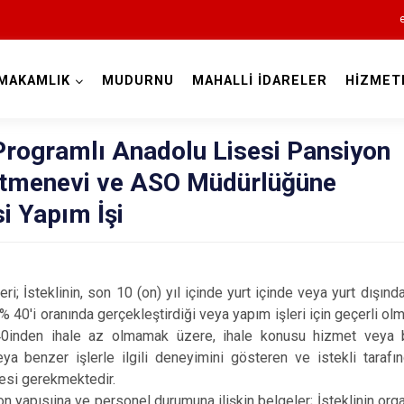
MAKAMLIK
MUDURNU
MAHALLİ İDARELER
HİZMET
Bolu
rogramlı Anadolu Lisesi Pansiyon
etmenevi ve ASO Müdürlüğüne
i Yapım İşi
Dörtdivan
eri; İsteklinin, son 10 (on) yıl içinde yurt içinde veya yurt dışı
Gerede
 40'i oranında gerçekleştirdiği veya yapım işleri için geçerli o
Göynük
40inden ihale az olmamak üzere, ihale konusu hizmet veya b
 benzer işlerle ilgili deneyimini gösteren ve istekli tarafında
Kıbrıscık
esi gerekmektedir.
Mengen
on yapısıina ve personel durumuna ilişkin belgeler; İsteklinin or