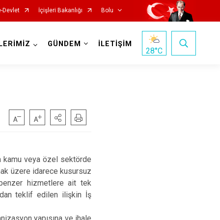
e-Devlet
İçişleri Bakanlığı
Bolu
LERİMİZ
GÜNDEM
İLETİŞİM
28
°C
nda kamu veya özel sektörde
lmak üzere idarece kusursuz
enzer hizmetlere ait tek
n teklif edilen ilişkin İş
ganizasyon yapısına ve ihale