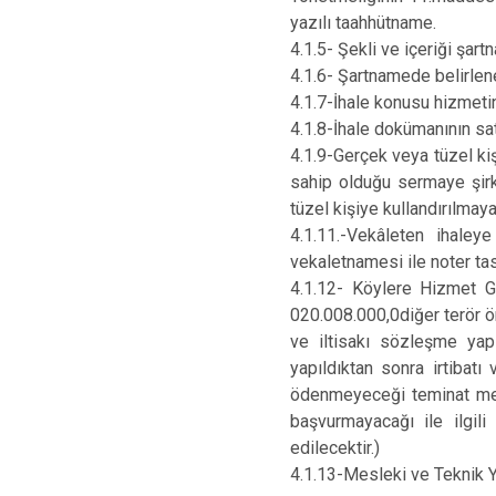
yazılı taahhütname.
4.1.5- Şekli ve içeriği şar
4.1.6- Şartnamede belirlen
4.1.7-İhale konusu hizmetin
4.1.8-İhale dokümanının sat
4.1.9-Gerçek veya tüzel ki
sahip olduğu sermaye şirk
tüzel kişiye kullandırılmay
4.1.11.-Vekâleten ihaleye
vekaletnamesi ile noter ta
4.1.12- Köylere Hizmet G
020.008.000,0diğer terör örgü
ve iltisakı sözleşme ya
yapıldıktan sonra irtibatı
ödenmeyeceği teminat mekt
başvurmayacağı ile ilgil
edilecektir.)
4.1.13-Mesleki ve Teknik Ye