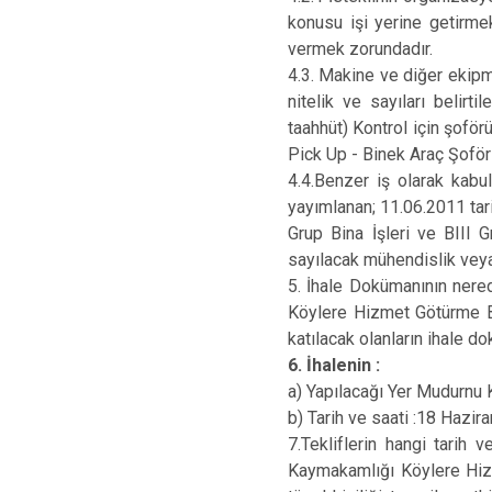
konusu işi yerine getirmek
vermek zorundadır.
4.3. Makine ve diğer ekipma
nitelik ve sayıları belirt
taahhüt) Kontrol için şoförü
Pick Up - Binek Araç Şoför
4.4.Benzer iş olarak kabu
yayımlanan; 11.06.2011 tari
Grup Bina İşleri ve BIII 
sayılacak mühendislik veya
5. İhale Dokümanının nere
Köylere Hizmet Götürme Bir
katılacak olanların ihale d
6. İhalenin :
a) Yapılacağı Yer Mudurnu
b) Tarih ve saati :18 Hazir
7.Tekliflerin hangi tarih
Kaymakamlığı Köylere Hizme