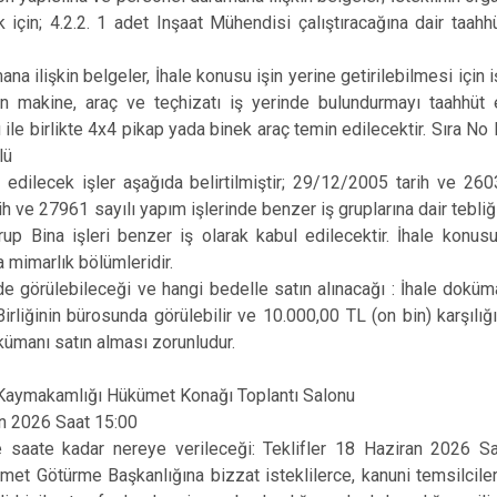
Mudurnu
 için; 4.2.2. 1 adet Inşaat Mühendisi çalıştıracağına dair taa
Seben
na ilişkin belgeler, İhale konusu işin yerine getirilebilmesi için
Yeniçağa
ilen makine, araç ve teçhizatı iş yerinde bulundurmayı taahhüt
 ile birlikte 4x4 pikap yada binek araç temin edilecektir. Sıra No 
lü
l edilecek işler aşağıda belirtilmiştir; 29/12/2005 tarih ve 2
h ve 27961 sayılı yapım işlerinde benzer iş gruplarına dair tebliğ
Grup Bina işleri benzer iş olarak kabul edilecektir. İhale konu
 mimarlık bölümleridir.
de görülebileceği ve hangi bedelle satın alınacağı : İhale dok
liğinin bürosunda görülebilir ve 10.000,00 TL (on bin) karşılığınd
okümanı satın alması zorunludur.
 Kaymakamlığı Hükümet Konağı Toplantı Salonu
an 2026 Saat 15:00
 ve saate kadar nereye verileceği: Teklifler 18 Haziran 2026 
t Götürme Başkanlığına bizzat isteklilerce, kanuni temsilcileri