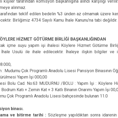
li kişiler tarafından komisyon başkanlığına alındı karşılığı verilir
rmeye alınmaz.
i tarafından teklif edilen bedelin %3 ünden az olmamak üzere ken
ecektir. Birliğimiz 4734 Sayılı Kamu İhale Kanunu’na tabi değildir
KÖYLERE HİZMET GÖTÜRME BİRLİĞİ BAŞKANLIĞINDAN
cak içme suyu yapım işi ihalesi Köylere Hizmet Götürme Birliğ
ale Usulü ile ihale edilecektir. İhaleye ilişkin bilgiler ve 
8.000,
enin : Mudurnu Çok Programlı Anadolu Lisesi Pansiyon Binasının 
ürülmesi Yapım İşi 000,00
lesi Bolu Cad. No:63 MUDURNU /BOLU : Yapım İşi : Köylere Hiz
 Bodrum Katı + Zemin Kat + 3 Katlı Binanın Onarımı Yapım İşi 00,00
urnu Çok Programlı Anadolu Lisesi bahçesinde bulunan 11.0
siyon binası.
ama ve bitirme tarihi :
Sözleşme yapıldıktan sonra idarenin 