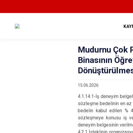
KAY
Mudurnu Çok P
Binasının Öğr
Dönüştürülmes
15.06.2026
4.1.14.1-İş deneyim belgel
sözleşme bedelinin en az %
bedelin kabul edilen % 
sözleşmeye konusu iş veya
deneyim belgesinin verilm
4.2.1 İsteklinin organizasy