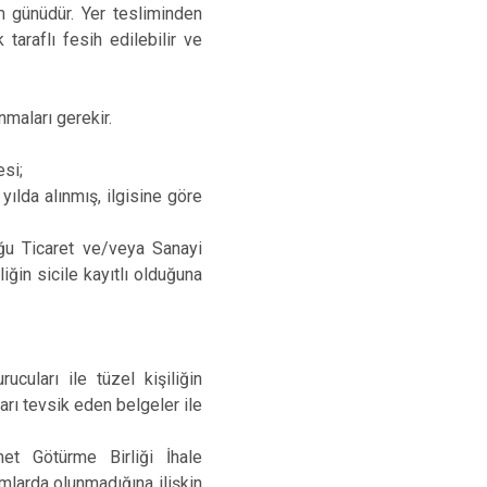
im günüdür. Yer tesliminden
araflı fesih edilebilir ve
nmaları gerekir.
si;
 yılda alınmış, ilgisine göre
duğu Ticaret ve/veya Sanayi
liğin sicile kayıtlı olduğuna
ucuları ile tüzel kişiliğin
arı tevsik eden belgeler ile
t Götürme Birliği İhale
rumlarda olunmadığına ilişkin