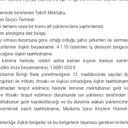
tnamede belirlenen Teklif Mektubu,
en Geçici Teminat.
 tamamı veya bir kısmı alt yüklenicilere yaptırılamaz.
ın alındığına dair belge,
şi olması durumuna göre, ortağı olduğu şahıs şirketleri ile sermay
etlerine ilişkin beyanname. 4.1.10-İstenilen iş deneyim belges
acağına ilişkin taahhütname
 katılma halinde, istekli adına katılan kişinin ihaleye katılm
sdikli imza beyannamesi, 1.0081.020.0
ötürme Birliği İhale yönetmeliğinin 12. maddesinde sayılan 
tleri ile irtibatı, iltisakı ve ilişkisi olmadığına ilişkin taahhütname
pılmadan tespit edilmesi halinde teminat mektubunun gelir 
 ve iltisakı tespit edilmesi durumunda ise yüklenici tarafından 
ubunun gelir kaydedileceği ve bu durumla alakalı yüklenicinin 
i verilecek yazılı taahhütname, Mudurnu İçesi Köylere Hizmet
terliğe ilişkin belgeler ve bu belgelerin taşıması gereken kriterle