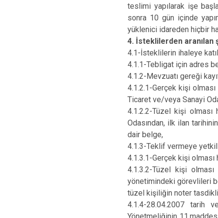
teslimi yapılarak işe başl
sonra 10 gün içinde yapım
yüklenici idareden hiçbir 
4. İsteklilerden aranılan 
4.1-İsteklilerin ihaleye kat
4.1.1-Tebligat için adres be
4.1.2-Mevzuatı gereği kayı
4.1.2.1-Gerçek kişi olması h
Ticaret ve/veya Sanayi Oda
4.1.2.2-Tüzel kişi olması 
Odasından, ilk ilan tarihini
dair belge,
4.1.3-Teklif vermeye yetki
4.1.3.1-Gerçek kişi olması
4.1.3.2-Tüzel kişi olması 
yönetimindeki görevlileri b
tüzel kişiliğin noter tasdikl
4.1.4-28.04.2007 tarih
Yönetmeliğinin 11.maddesinin